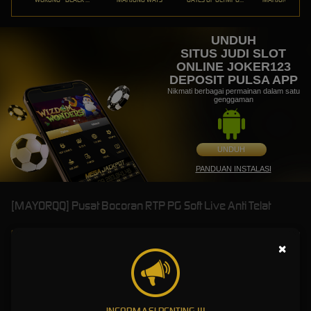
UNDUH
SITUS JUDI SLOT
ONLINE JOKER123
DEPOSIT PULSA APP
Nikmati berbagai permainan dalam satu
genggaman
UNDUH
PANDUAN INSTALASI
[MAYORQQ] Pusat Bocoran RTP PG Soft Live Anti Telat
MAYORQQ
hadir sebagai pusat informasi RTP PG Soft live yang membantu pengunjung
×
memperoleh referensi mengenai perkembangan RTP dan informasi permainan dalam satu
tempat. Pembaruan informasi disajikan secara berkala sehingga data yang tersedia lebih
mudah dipantau dan dipahami. Dengan penyajian yang ringkas serta terstruktur,
MAYORQQ Slot
memberikan pengalaman pencarian informasi yang praktis bagi pengguna
yang ingin mengetahui perkembangan RTP PG Soft.
INFORMASI PENTING !!!