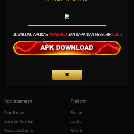
Informasi RTP dapat mengalami perubahan dari waktu ke waktu sehingga sebaiknya
digunakan sebagai bahan referensi, bukan sebagai jaminan terhadap hasil permainan.
MAYORQQ menyajikan informasi secara transparan agar pengunjung dapat memahami
bahwa setiap hasil permainan tetap bersifat tidak pasti. Karena itu, pembaca disarankan
------------------------------------------------------------------
untuk memperhatikan pembaruan data dan menggunakan informasi yang tersedia secara
DOWNLOAD APLIKASI
MAYORQQ
DAN DAPATKAN FREECHIP
5000
bijak sebelum mengambil keputusan terkait permainan.
Melalui pembaruan RTP PG Soft live secara berkala, MAYORQQ berfokus pada penyediaan
informasi yang relevan, mudah dipahami, dan nyaman diakses. Struktur konten yang jelas
membantu pengunjung menemukan informasi yang dibutuhkan tanpa harus menelusuri
terlalu banyak halaman. Dengan pendekatan informatif tersebut,
MAYORQQ Login
dapat
menjadi salah satu referensi bagi pengguna yang ingin memantau perkembangan data
RTP PG Soft secara lebih teratur dan bertanggung jawab.
OK
Kebijaksanaan
Platform
Pusat Bantuan
Promosi
Syarat dan Ketentuan
Loyalty
Responsible Gaming
Referral