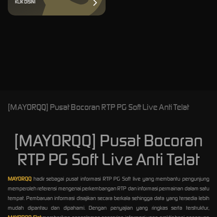
KLIK DISINI
[MAYORQQ] Pusat Bocoran RTP PG Soft Live Anti Telat
[MAYORQQ] Pusat Bocoran
RTP PG Soft Live Anti Telat
MAYORQQ
hadir sebagai pusat informasi RTP PG Soft live yang membantu pengunjung
memperoleh referensi mengenai perkembangan RTP dan informasi permainan dalam satu
tempat. Pembaruan informasi disajikan secara berkala sehingga data yang tersedia lebih
mudah dipantau dan dipahami. Dengan penyajian yang ringkas serta terstruktur,