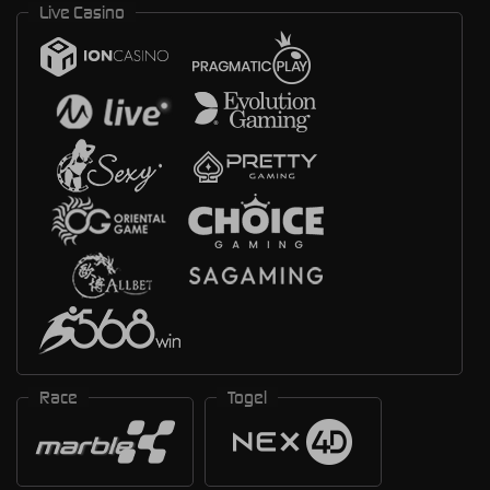
Live Casino
Race
Togel