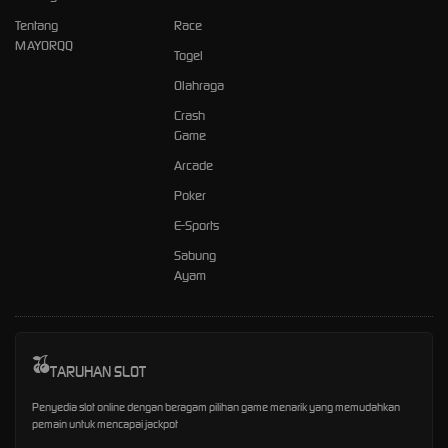
Tentang
Race
MAYORQQ
Togel
Olahraga
Crash
Game
Arcade
Poker
E-Sports
Sabung
Ayam
TARUHAN SLOT
Penyedia slot online dengan beragam pilihan game menarik yang memudahkan
pemain untuk mencapai jackpot