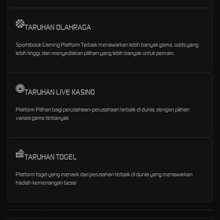
TARUHAN OLAHRAGA
Sportsbook Gaming Platform Terbaik menawarkan lebih banyak game, odds yang
lebih tinggi, dan menyediakan pilihan yang lebih banyak untuk pemain.
TARUHAN LIVE KASINO
Platform Pilihan bagi perusahaan-perusahaan terbaik di dunia, dengan pilihan
variasi game terbanyak
TARUHAN TOGEL
Platform togel yang menarik dari perusahan terbaik di dunia yang menawarkan
hadiah kemenangan besar