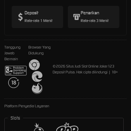
Deposit
Penarikan
Rata-rata 1 Menit
Rata-rata 3 Menit
Tanggung
Browser Yang
Jawab
Didukung
Bermain
©2026 Situs Judi Slot Online Joker123
Deposit Pulsa. Hak cipta dilindungi | 18+
Platform Penyedia Layanan
Slots