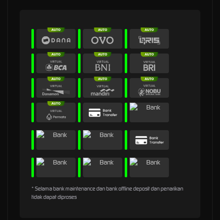
* Selama bank maintenance dan bank offline deposit dan penarikan
tidak dapat diproses