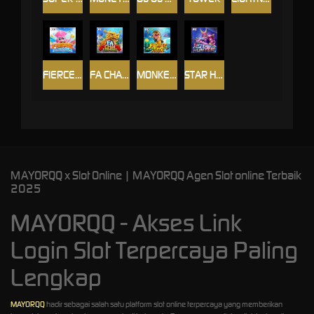
FIERCE FISHING
FA CHAI FISHING
MONKEY KING FISHING
STAR HUNTER
MAYORQQ x Slot Online | MAYORQQ Agen Slot online Terbaik
2025
MAYORQQ - Akses Link
Login Slot Terpercaya Paling
Lengkap
MAYORQQ
hadir sebagai salah satu platform slot online terpercaya yang memberikan