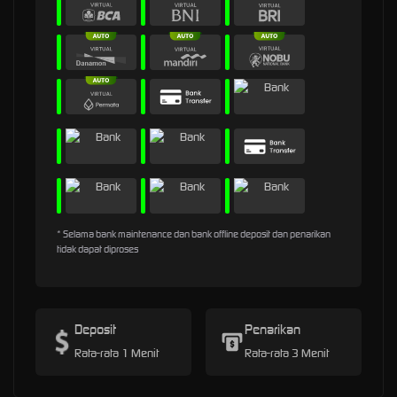
* Selama bank maintenance dan bank offline deposit dan penarikan
tidak dapat diproses
Deposit
Penarikan
Rata-rata 1 Menit
Rata-rata 3 Menit