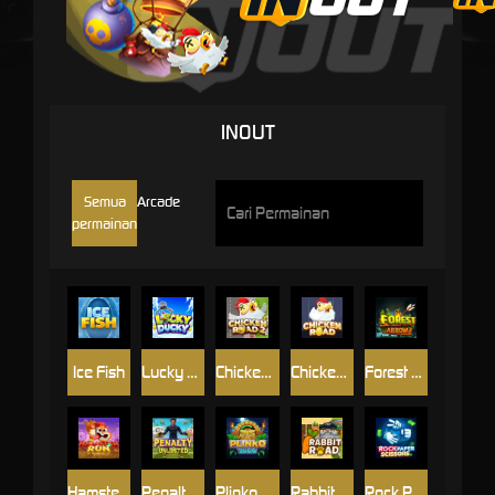
INOUT
Semua
Arcade
permainan
Ice Fish
Lucky Ducky
Chicken Road 2.0
Chicken Road
Forest Arrow
Hamster Run
Penalty Unlimited
Plinko Aztec
Rabbit Road
Rock Paper Scissors