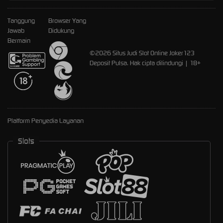
Tanggung
Browser Yang
Jawab
Didukung
Bermain
©2026 Situs Judi Slot Online Joker123
Deposit Pulsa. Hak cipta dilindungi | 18+
Platform Penyedia Layanan
Slots