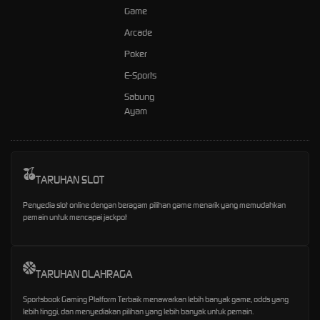
Game
Arcade
Poker
E-Sports
Sabung
Ayam
TARUHAN SLOT
Penyedia slot online dengan beragam pilihan game menarik yang memudahkan
pemain untuk mencapai jackpot
TARUHAN OLAHRAGA
Sportsbook Gaming Platform Terbaik menawarkan lebih banyak game, odds yang
lebih tinggi, dan menyediakan pilihan yang lebih banyak untuk pemain.