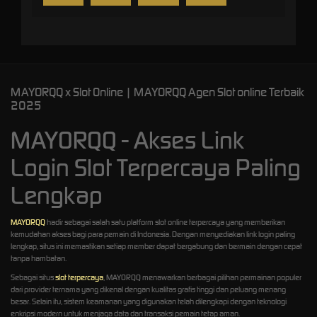
MAYORQQ x Slot Online | MAYORQQ Agen Slot online Terbaik
2025
MAYORQQ - Akses Link
Login Slot Terpercaya Paling
Lengkap
MAYORQQ
hadir sebagai salah satu platform slot online terpercaya yang memberikan
kemudahan akses bagi para pemain di Indonesia. Dengan menyediakan link login paling
lengkap, situs ini memastikan setiap member dapat bergabung dan bermain dengan cepat
tanpa hambatan.
Sebagai situs
slot terpercaya
, MAYORQQ menawarkan berbagai pilihan permainan populer
dari provider ternama yang dikenal dengan kualitas grafis tinggi dan peluang menang
besar. Selain itu, sistem keamanan yang digunakan telah dilengkapi dengan teknologi
enkripsi modern untuk menjaga data dan transaksi pemain tetap aman.