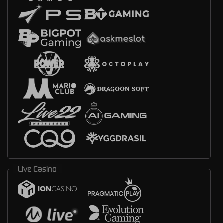
Live Casino