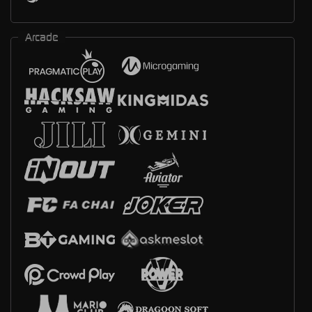
Arcade