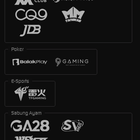
Poker
E-Sports
Sabung Ayam