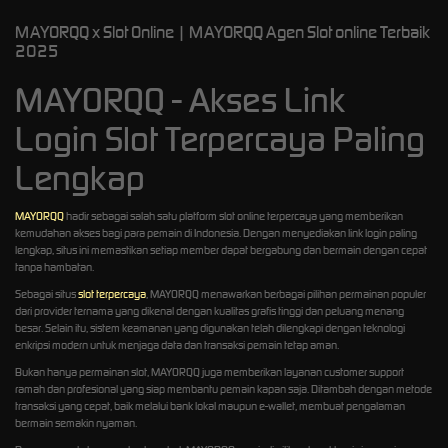
MAYORQQ x Slot Online | MAYORQQ Agen Slot online Terbaik
2025
MAYORQQ - Akses Link
Login Slot Terpercaya Paling
Lengkap
MAYORQQ
hadir sebagai salah satu platform slot online terpercaya yang memberikan
kemudahan akses bagi para pemain di Indonesia. Dengan menyediakan link login paling
lengkap, situs ini memastikan setiap member dapat bergabung dan bermain dengan cepat
tanpa hambatan.
Sebagai situs
slot terpercaya
, MAYORQQ menawarkan berbagai pilihan permainan populer
dari provider ternama yang dikenal dengan kualitas grafis tinggi dan peluang menang
besar. Selain itu, sistem keamanan yang digunakan telah dilengkapi dengan teknologi
enkripsi modern untuk menjaga data dan transaksi pemain tetap aman.
Bukan hanya permainan slot, MAYORQQ juga memberikan layanan customer support
ramah dan profesional yang siap membantu pemain kapan saja. Ditambah dengan metode
transaksi yang cepat, baik melalui bank lokal maupun e-wallet, membuat pengalaman
bermain semakin nyaman.