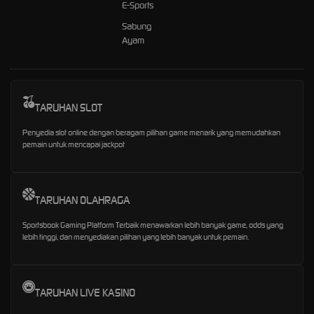
E-Sports
Sabung
Ayam
TARUHAN SLOT
Penyedia slot online dengan beragam pilihan game menarik yang memudahkan
pemain untuk mencapai jackpot
TARUHAN OLAHRAGA
Sportsbook Gaming Platform Terbaik menawarkan lebih banyak game, odds yang
lebih tinggi, dan menyediakan pilihan yang lebih banyak untuk pemain.
TARUHAN LIVE KASINO