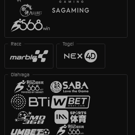
Race
Togel
Olahraga