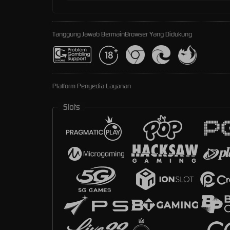
Tanggung Jawab Bermain
Browser Yang Didukung
Platform Penyedia Layanan
Slots