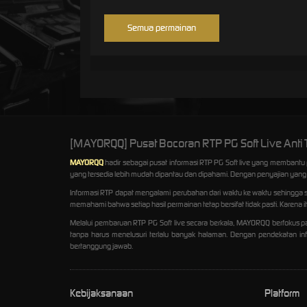
Semua permainan
[MAYORQQ] Pusat Bocoran RTP PG Soft Live Anti T
MAYORQQ
hadir sebagai pusat informasi RTP PG Soft live yang membant
yang tersedia lebih mudah dipantau dan dipahami. Dengan penyajian yang ri
Informasi RTP dapat mengalami perubahan dari waktu ke waktu sehingga 
memahami bahwa setiap hasil permainan tetap bersifat tidak pasti. Karen
Melalui pembaruan RTP PG Soft live secara berkala, MAYORQQ berfokus 
tanpa harus menelusuri terlalu banyak halaman. Dengan pendekatan inf
bertanggung jawab.
Kebijaksanaan
Platform