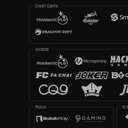
Crash Game
Arcade
Poker
E-