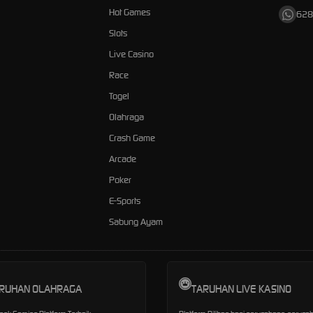
Hot Games
628
Slots
Live Casino
Race
Togel
Olahraga
Crash Game
Arcade
Poker
E-Sports
Sabung Ayam
RUHAN OLAHRAGA
TARUHAN LIVE KASINO