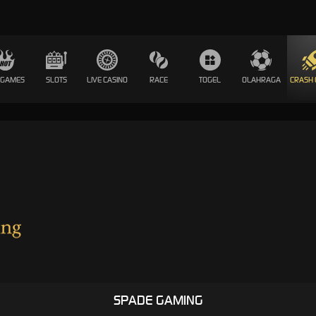
 GAMES
SLOTS
LIVE CASINO
RACE
TOGEL
OLAHRAGA
CRASH
SPADE GAMING