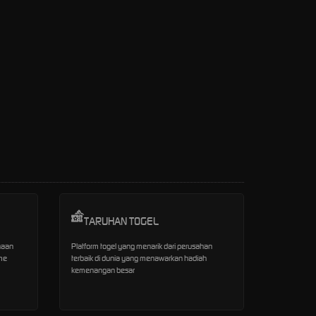
TARUHAN TOGEL
haan
Platform togel yang menarik dari perusahan
ame
terbaik di dunia yang menawarkan hadiah
kemenangan besar