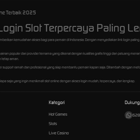
ine Terbaik 2025
ogin Slot Terpercaya Paling L
memberikan kemudahan akses bagi para pemain di Indonesia. Dengan menyediakan link login palin
an populer dari provider ternama yang dikenal dengan kualitas grafis tinggi dan peluang menang
n tetap aman.
support ramah dan profesional yang siap membantu pemain kapan saja. Ditambah dengan metode 
apa saja yang ingin menikmati slot online dengan akses login mudah, terpercaya, dan lengkap.
Kategori
Dukung
Hot Games
628
Slots
Live Casino