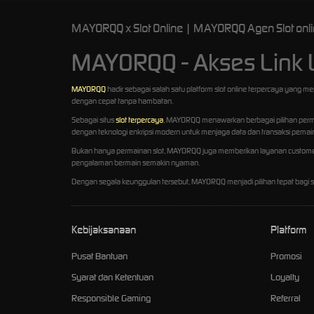
MAYORQQ x Slot Online | MAYORQQ Agen Slot onl
MAYORQQ - Akses Link L
MAYORQQ
hadir sebagai salah satu platform slot online terpercaya yang 
dengan cepat tanpa hambatan.
Sebagai situs
slot terpercaya
, MAYORQQ menawarkan berbagai pilihan permain
dengan teknologi enkripsi modern untuk menjaga data dan transaksi pemai
Bukan hanya permainan slot, MAYORQQ juga memberikan layanan customer 
pengalaman bermain semakin nyaman.
Dengan segala keunggulan tersebut, MAYORQQ menjadi pilihan tepat bagi si
Kebijaksanaan
Platform
Pusat Bantuan
Promosi
Syarat dan Ketentuan
Loyalty
Responsible Gaming
Referral