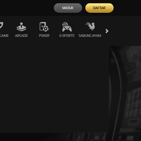
MASUK
DAFTAR
 GAME
ARCADE
POKER
E-SPORTS
SABUNG AYAM
PROMOSI