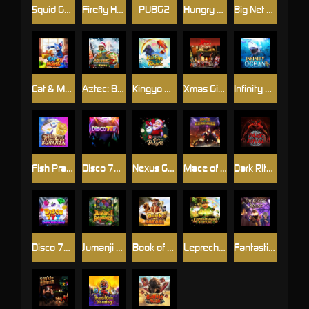
Squid Game 2: Mukunghwa
Firefly Hunter
PUBG2
Hungry Slime
Big Net Bass
Cat & Mouse
Aztec: Bonus Hunt 2 Xmas
Kingyo Riches
Xmas Gift Delight
Infinity Ocean
Fish Prawn Crab Bonanza
Disco 777
Nexus Gift Delight
Mace of Hercules
Dark Ritual
Disco 777 Hold and Win
Jumanji Bonanza
Book of Safari
Leprechaun’s Fortune
Fantastic Beast