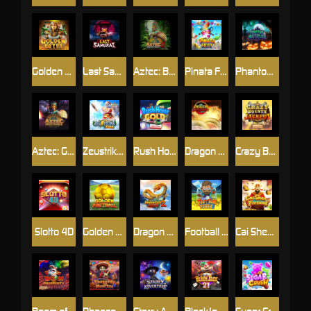
Golden Egypt
Last Samurai
Aztec: Bonus Hunt 2
Pinata Fest
Phantom Multiplier
Aztec: Gold Temple
Zeustrike Xmas
Rush Hour Gold
Dragon Chi’s Quest
Crazy Bounty: Jackpot
Slotto 4D
Golden Football
Dragon Chi's Quest 2
Football Fever
Cai Shen Fortune