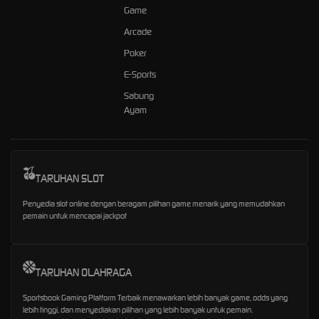
Game
Arcade
Poker
E-Sports
Sabung
Ayam
TARUHAN SLOT
Penyedia slot online dengan beragam pilihan game menarik yang memudahkan
pemain untuk mencapai jackpot
TARUHAN OLAHRAGA
Sportsbook Gaming Platform Terbaik menawarkan lebih banyak game, odds yang
lebih tinggi, dan menyediakan pilihan yang lebih banyak untuk pemain.