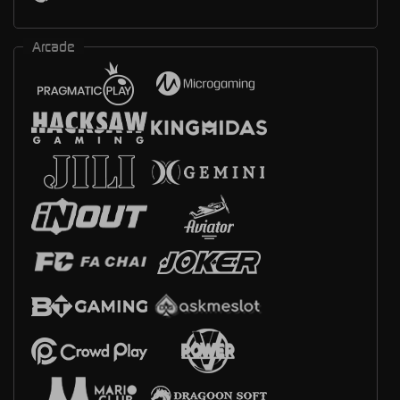
Arcade