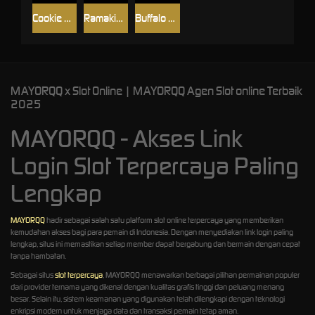
Cookie Hunter
Ramakien Blessing
Buffalo Rush
MAYORQQ x Slot Online | MAYORQQ Agen Slot online Terbaik
2025
MAYORQQ - Akses Link
Login Slot Terpercaya Paling
Lengkap
MAYORQQ
hadir sebagai salah satu platform slot online terpercaya yang memberikan
kemudahan akses bagi para pemain di Indonesia. Dengan menyediakan link login paling
lengkap, situs ini memastikan setiap member dapat bergabung dan bermain dengan cepat
tanpa hambatan.
Sebagai situs
slot terpercaya
, MAYORQQ menawarkan berbagai pilihan permainan populer
dari provider ternama yang dikenal dengan kualitas grafis tinggi dan peluang menang
besar. Selain itu, sistem keamanan yang digunakan telah dilengkapi dengan teknologi
enkripsi modern untuk menjaga data dan transaksi pemain tetap aman.