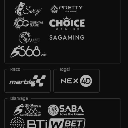
Race
Togel
Olahraga