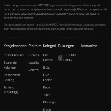
Bukan hanya permainan slot, MAYORQQ juga memberikan layanan customer support
ramah dan profesional yang siap membantu pemain kapan saja. Ditambah dengan metode
transaksi yang cepat, baik melalui bank lokal maupun e-wallet, membuat pengalaman
bermain semakin nyaman.
Dengan segala keunggulan tersebut, MAYORQQ menjadi pilihan tepat bagi siapa saja yang
ingin menikmati slot online dengan akses login mudah, terpercaya, dan lengkap.
Kebijaksanaan
Platform
Kategori
Dukungan
Komunitas
Pusat Bantuan
Promosi
Hot
62813918
Games
41486
Syarat dan
Loyalty
Ketentuan
Slots
Referral
Responsible
Live
Gaming
Casino
Tentang
Race
MAYORQQ
Togel
Olahraga
Crash