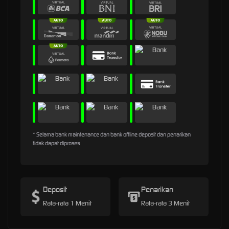
* Selama bank maintenance dan bank offline deposit dan penarikan
tidak dapat diproses
Deposit
Penarikan
Rata-rata 1 Menit
Rata-rata 3 Menit