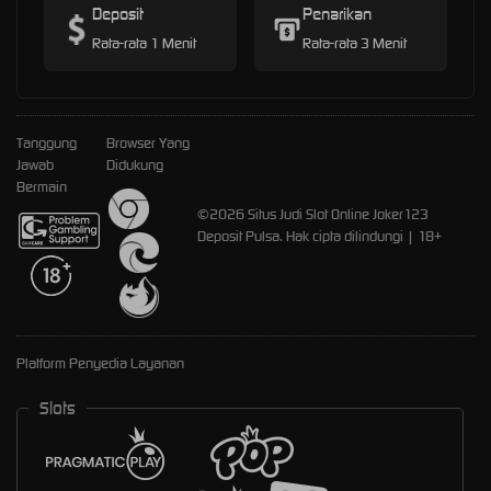
Deposit
Penarikan
Rata-rata 1 Menit
Rata-rata 3 Menit
Tanggung
Browser Yang
Jawab
Didukung
Bermain
©2026 Situs Judi Slot Online Joker123
Deposit Pulsa. Hak cipta dilindungi | 18+
Platform Penyedia Layanan
Slots