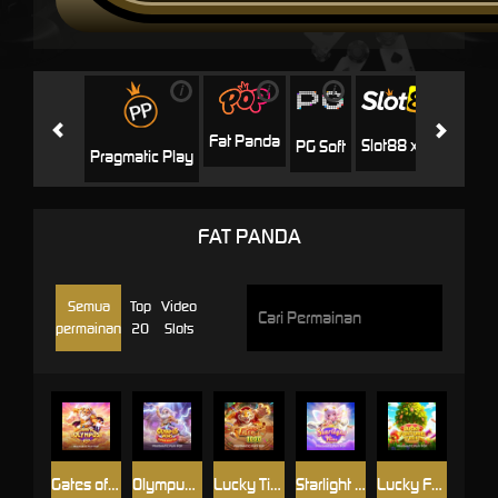
i
i
i
i
i
Facha
Fat Panda
Slot88 x PP
PG Soft
Pragmatic Play
FAT PANDA
Semua
Top
Video
permainan
20
Slots
Gates of Olympus POP
Olympus Wins
Lucky Tiger 1000
Starlight Wins
Lucky Fortune Tree