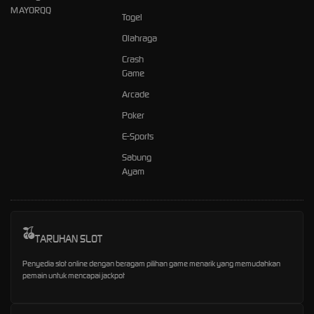
MAYORQQ
Togel
Olahraga
Crash
Game
Arcade
Poker
E-Sports
Sabung
Ayam
TARUHAN SLOT
Penyedia slot online dengan beragam pilihan game menarik yang memudahkan
pemain untuk mencapai jackpot