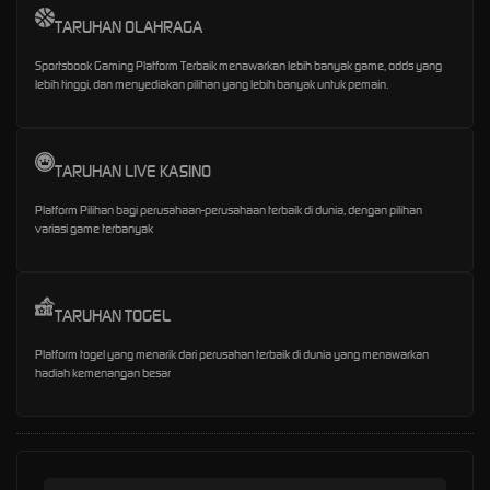
TARUHAN OLAHRAGA
Sportsbook Gaming Platform Terbaik menawarkan lebih banyak game, odds yang
lebih tinggi, dan menyediakan pilihan yang lebih banyak untuk pemain.
TARUHAN LIVE KASINO
Platform Pilihan bagi perusahaan-perusahaan terbaik di dunia, dengan pilihan
variasi game terbanyak
TARUHAN TOGEL
Platform togel yang menarik dari perusahan terbaik di dunia yang menawarkan
hadiah kemenangan besar