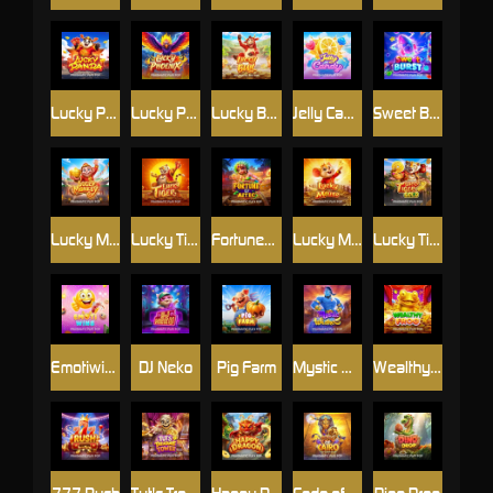
Lucky Panda
Lucky Phoenix
Lucky Bull
Jelly Candy
Sweet Burst
Lucky MonKey
Lucky Tiger
Fortunes of Aztec
Lucky Mouse
Lucky Tiger Gold Ultimate
Emotiwins
DJ Neko
Pig Farm
Mystic Wishes
Wealthy Frog