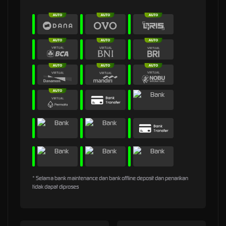
* Selama bank maintenance dan bank offline deposit dan penarikan
tidak dapat diproses