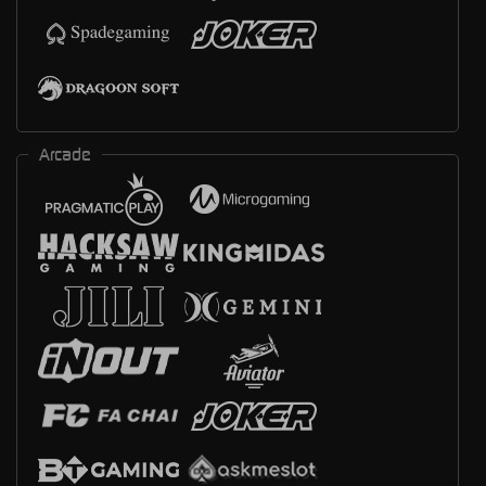
Arcade