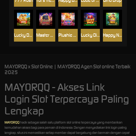
777 Rush
Tut's Treasure Tower
Happy Dragon
Code of Cairo
Dino Drop
Lucky Dog
Master Gems
Plushie Wins
Lucky Dice
Happy Nets
MAYORQQ x Slot Online | MAYORQQ Agen Slot online Terbaik
2025
MAYORQQ - Akses Link
Login Slot Terpercaya Paling
Lengkap
MAYORQQ
hadir sebagai salah satu platform slot online terpercaya yang memberikan
kemudahan akses bagi para pemain di Indonesia. Dengan menyediakan link login paling
lengkap, situs ini memastikan setiap member dapat bergabung dan bermain dengan cepat