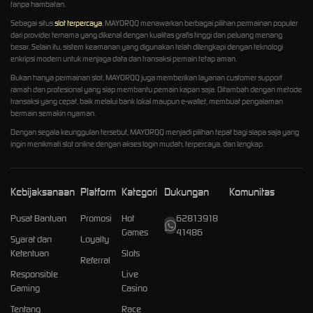
tanpa hambatan.
Sebagai situs
slot terpercaya
, MAYORQQ menawarkan berbagai pilihan permainan populer
dari provider ternama yang dikenal dengan kualitas grafis tinggi dan peluang menang
besar. Selain itu, sistem keamanan yang digunakan telah dilengkapi dengan teknologi
enkripsi modern untuk menjaga data dan transaksi pemain tetap aman.
Bukan hanya permainan slot, MAYORQQ juga memberikan layanan customer support
ramah dan profesional yang siap membantu pemain kapan saja. Ditambah dengan metode
transaksi yang cepat, baik melalui bank lokal maupun e-wallet, membuat pengalaman
bermain semakin nyaman.
Dengan segala keunggulan tersebut, MAYORQQ menjadi pilihan tepat bagi siapa saja yang
ingin menikmati slot online dengan akses login mudah, terpercaya, dan lengkap.
Kebijaksanaan
Platform
Kategori
Dukungan
Komunitas
Pusat Bantuan
Promosi
Hot
62813918
Games
41486
Syarat dan
Loyalty
Ketentuan
Slots
Referral
Responsible
Live
Gaming
Casino
Tentang
Race