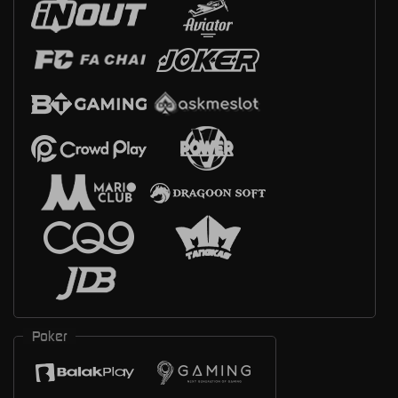
Poker