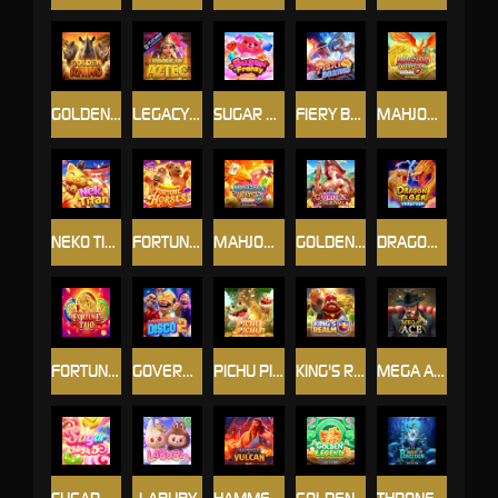
GOLDEN RHINO
LEGACY OF AZTEC
SUGAR FRENZY
FIERY BOXING
MAHJONG WAYS 3+
NEKO TITAN
FORTUNE HORSES
MAHJONG WAYS 3
GOLDEN ISLAND
DRAGON TIGER SHOWDOWN
FORTUNE TRIO
GOVERNMENT DISCO 2
PICHU PICHU
KING'S REALM
MEGA ACE