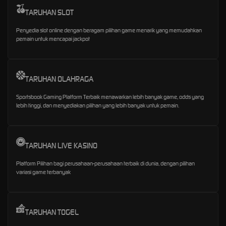
TARUHAN SLOT
Penyedia slot online dengan beragam pilihan game menarik yang memudahkan
pemain untuk mencapai jackpot
TARUHAN OLAHRAGA
Sportsbook Gaming Platform Terbaik menawarkan lebih banyak game, odds yang
lebih tinggi, dan menyediakan pilihan yang lebih banyak untuk pemain.
TARUHAN LIVE KASINO
Platform Pilihan bagi perusahaan-perusahaan terbaik di dunia, dengan pilihan
variasi game terbanyak
TARUHAN TOGEL