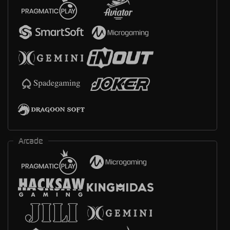
Arcade