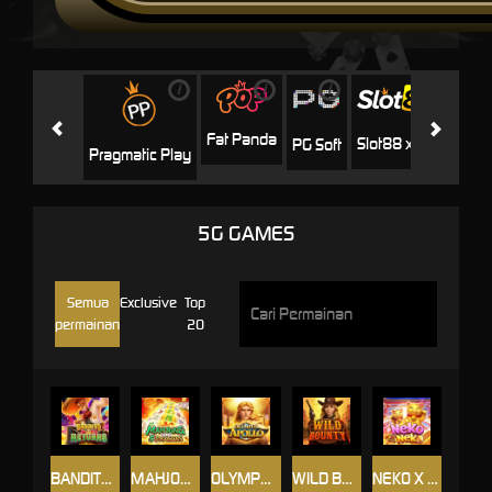
i
i
i
i
i
Facha
Fat Panda
Slot88 x PP
PG Soft
Pragmatic Play
5G GAMES
Semua
Exclusive
Top
permainan
20
BANDITO RETURNS
MAHJONG 5 DRAGONS
OLYMPUS APOLLO
WILD BOUNTY
NEKO X NEKO