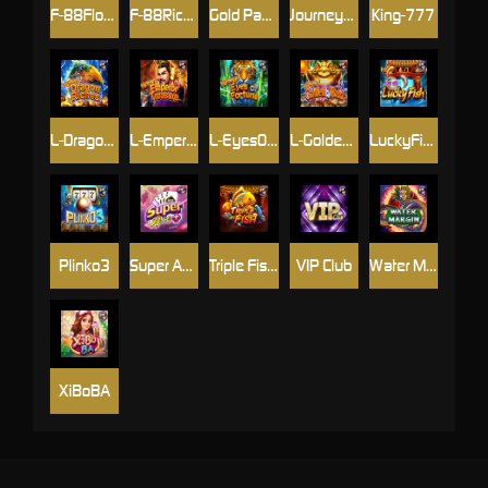
F-88Flower(H5)
F-88Riches(H5)
Gold Panda(H5)
JourneyToTheWest
King-777
L-DragonRiches
L-EmperorTreasure
L-EyesOfFortune
L-GoldenToad
LuckyFish
Plinko3
Super Ace+
Triple Fish(H5)
VIP Club
Water Margin(H5)
XiBoBA