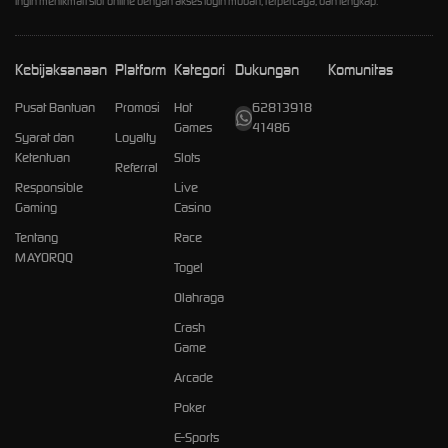
ingin menikmati slot online dengan akses login mudah, terpercaya, dan lengkap.
Kebijaksanaan
Platform
Kategori
Dukungan
Komunitas
Pusat Bantuan
Promosi
Hot
62813918
Games
41486
Syarat dan
Loyalty
Ketentuan
Slots
Referral
Responsible
Live
Gaming
Casino
Tentang
Race
MAYORQQ
Togel
Olahraga
Crash
Game
Arcade
Poker
E-Sports