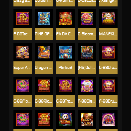
Crazy Sheep
Golden 777(H5)
G-RollingRiches
G-DazzlingDiamond
JiXiangRuYi(H5)
F-88Treasures(H5)
PINE OF PLINKO 2
FA DA CAI(H5)
G-BloomingRiches
MANEKI NEKO(H5)
Super Ace2+
Dragon Arena
Plinko2
(H5)Outlawed Heroes
C-88Drum(H5)
C-88Flower(H5)
C-88Riches(H5)
C-88Treasures(H5)
F-88Diamond(H5)
F-88Drum(H5)