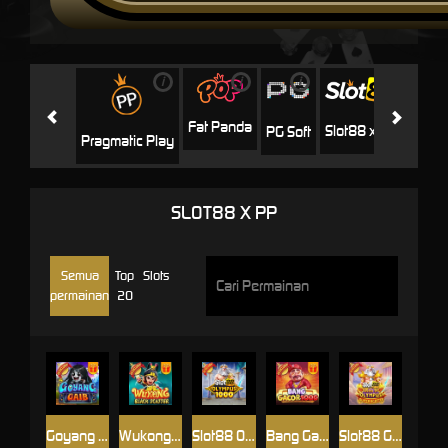
i
i
i
i
i
Facha
Fat Panda
Slot88 x PP
PG Soft
Pragmatic Play
SLOT88 X PP
Semua
Top
Slots
permainan
20
Goyang Gaib
Wukong - Black Scatter
Slot88 Olympus 1000
Bang Gacor 1000
Slot88 Gates of Olympus Super Scatter