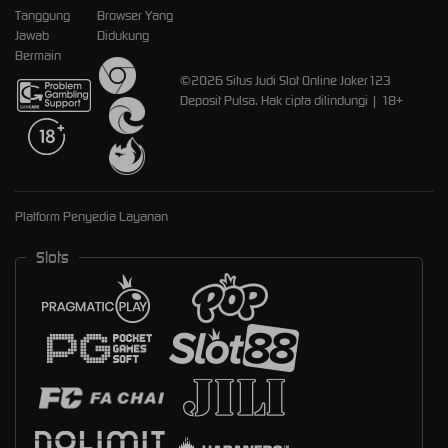
Tanggung
Browser Yang
Jawab
Didukung
Bermain
©2026 Situs Judi Slot Online Joker123
Deposit Pulsa. Hak cipta dilindungi | 18+
Platform Penyedia Layanan
Slots