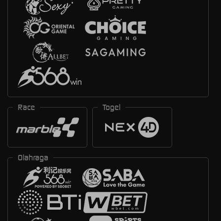
Race
Togel
Olahraga