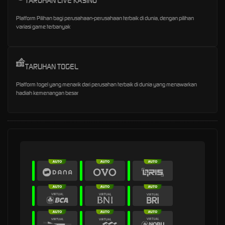
TARUHAN LIVE KASINO
Platform Pilihan bagi perusahaan-perusahaan terbaik di dunia, dengan pilihan
variasi game terbanyak
TARUHAN TOGEL
Platform togel yang menarik dari perusahan terbaik di dunia yang menawarkan
hadiah kemenangan besar