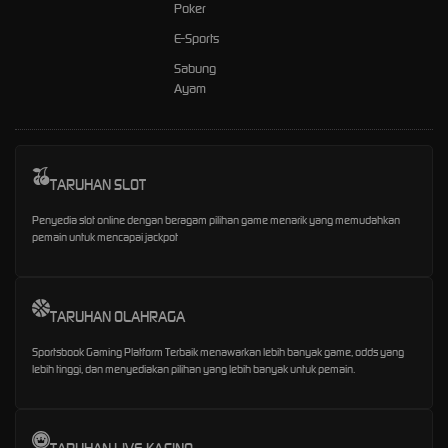
Poker
E-Sports
Sabung
Ayam
TARUHAN SLOT
Penyedia slot online dengan beragam pilihan game menarik yang memudahkan
pemain untuk mencapai jackpot
TARUHAN OLAHRAGA
Sportsbook Gaming Platform Terbaik menawarkan lebih banyak game, odds yang
lebih tinggi, dan menyediakan pilihan yang lebih banyak untuk pemain.