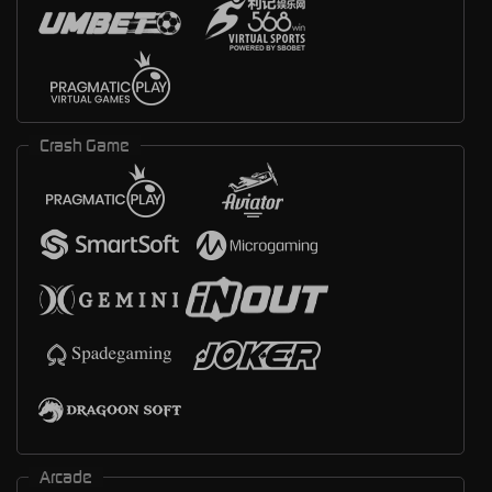
Crash Game
Arcade