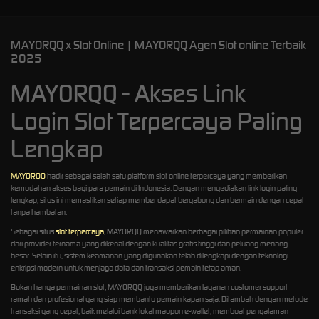
MAYORQQ x Slot Online | MAYORQQ Agen Slot online Terbaik
2025
MAYORQQ - Akses Link
Login Slot Terpercaya Paling
Lengkap
MAYORQQ
hadir sebagai salah satu platform slot online terpercaya yang memberikan
kemudahan akses bagi para pemain di Indonesia. Dengan menyediakan link login paling
lengkap, situs ini memastikan setiap member dapat bergabung dan bermain dengan cepat
tanpa hambatan.
Sebagai situs
slot terpercaya
, MAYORQQ menawarkan berbagai pilihan permainan populer
dari provider ternama yang dikenal dengan kualitas grafis tinggi dan peluang menang
besar. Selain itu, sistem keamanan yang digunakan telah dilengkapi dengan teknologi
enkripsi modern untuk menjaga data dan transaksi pemain tetap aman.
Bukan hanya permainan slot, MAYORQQ juga memberikan layanan customer support
ramah dan profesional yang siap membantu pemain kapan saja. Ditambah dengan metode
transaksi yang cepat, baik melalui bank lokal maupun e-wallet, membuat pengalaman