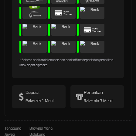
* Selama bank maintenance dan bank offline deposit dan penarikan
tidak dapat diproses
Deposit
Penarikan
Rata-rata 1 Menit
Rata-rata 3 Menit
Tanggung
Browser Yang
Jawab
Didukung