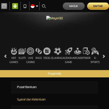
MASUK
DAFTAR
HOT
SLOTS
LIVE
RACE
TOGEL
OLAHRAGA
CRASH
ARCADE
POKER
E-
SABUN
GAMES
CASINO
GAME
SPORTS
AYAM
Pusat Info
Pusat Bantuan
Syarat dan Ketentuan