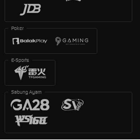
Poker
E-Sports
Sabung Ayam