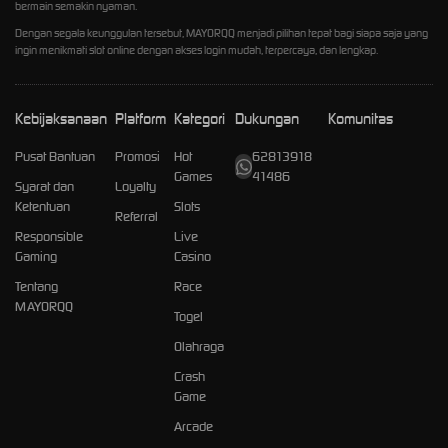
bermain semakin nyaman.
Dengan segala keunggulan tersebut, MAYORQQ menjadi pilihan tepat bagi siapa saja yang
ingin menikmati slot online dengan akses login mudah, terpercaya, dan lengkap.
Kebijaksanaan
Platform
Kategori
Dukungan
Komunitas
Pusat Bantuan
Promosi
Hot
62813918
Games
41486
Syarat dan
Loyalty
Ketentuan
Slots
Referral
Responsible
Live
Gaming
Casino
Tentang
Race
MAYORQQ
Togel
Olahraga
Crash
Game
Arcade